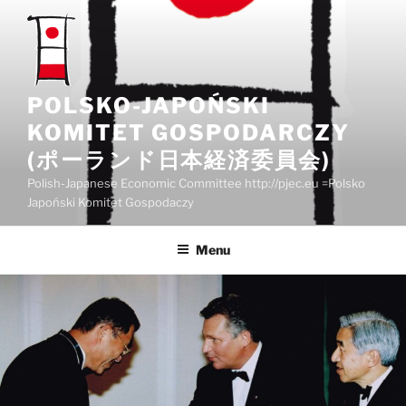
Przejdź
do
treści
POLSKO-JAPOŃSKI
KOMITET GOSPODARCZY
(ポーランド日本経済委員会)
Polish-Japanese Economic Committee http://pjec.eu =Polsko
Japoński Komitet Gospodaczy
Menu